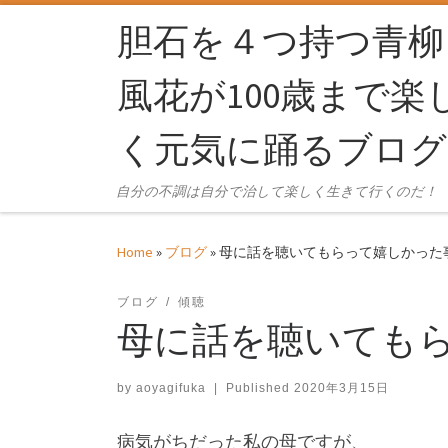
Skip to content
胆石を４つ持つ青柳
風花が100歳まで楽
く元気に踊るブログ
自分の不調は自分で治して楽しく生きて行くのだ！
Home
»
ブログ
»
母に話を聴いてもらって嬉しかった
ブログ
傾聴
母に話を聴いても
by
aoyagifuka
|
Published
2020年3月15日
病気がちだった私の母ですが、