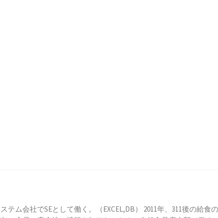
テム会社でSEとして働く。（EXCEL,DB） 2011年、311後の