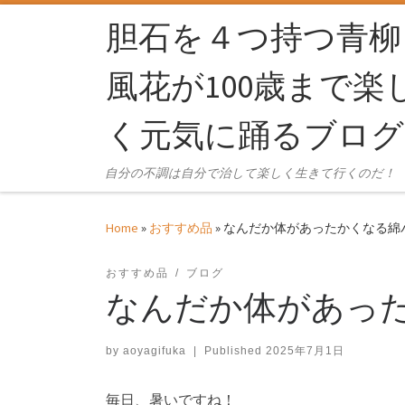
Skip to content
胆石を４つ持つ青柳
風花が100歳まで楽
く元気に踊るブログ
自分の不調は自分で治して楽しく生きて行くのだ！
Home
»
おすすめ品
»
なんだか体があったかくなる綿
おすすめ品
ブログ
なんだか体があっ
by
aoyagifuka
|
Published
2025年7月1日
毎日、暑いですね！