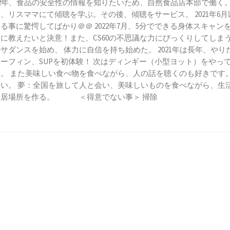
食品の安全性の情報を知りたいため、自然食品店本部で働く。 2
、リスママにて傾聴を学ぶ。その後、傾聴をサービス。 2021年6
る事に驚愕してばかり＠＠ 2022年7月、5分でできる身体スキャ
に教えたいと決意！また、CS60の不思議な力にびっくりしてしまう！
サダンスを始め、 体力に自信を持ち始めた。 2021年は長年、やりた
ーフィン、SUPを初体験！ 次はディンギー（小型ヨット）をやって
。 また美味しい食べ物を食べながら、人の話を聴くのも好きです。 
い。 夢：全国を旅して人と会い、美味しいものを食べながら、生
り居場所を作る。 ＜得意でない事＞ 掃除