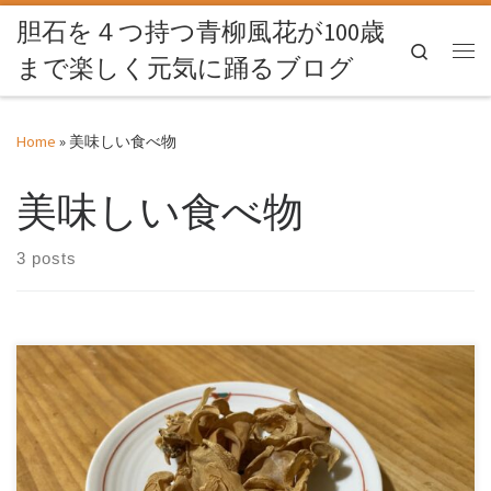
胆石を４つ持つ青柳風花が100歳
Skip to content
Search
まで楽しく元気に踊るブログ
Me
Home
»
美味しい食べ物
美味しい食べ物
3 posts
膀胱炎には「白きくらげ」がいい。 白きくらげは、17種類