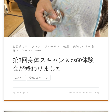
５分間身体スキャン
とCS60を広めて 元気に楽しく人生を
過ごす人を増やす青柳風花で […]
お客様の声
ブログ
ヴィーガン
健康
美味しい食べ物
身体スキャン&CS60
第3回身体スキャン＆cs60体験
会が終わりました
CS60
身体スキャン
by
aoyagifuka
Published
2023年3月8日