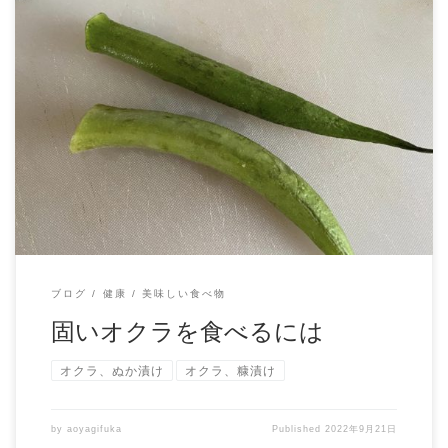
大きく固くなったオクラは、 最初、斜めに切って炒めて食
べていたです。 それでも固いので、 ヘタを切っ […]
ブログ
健康
美味しい食べ物
固いオクラを食べるには
オクラ、ぬか漬け
オクラ、糠漬け
by
aoyagifuka
Published
2022年9月21日