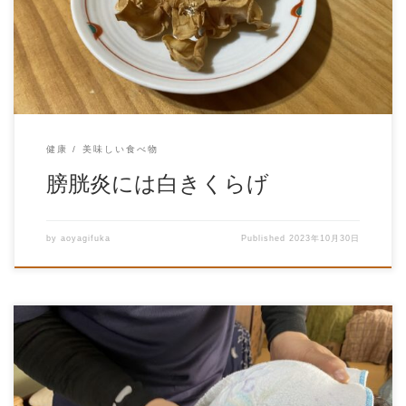
のアミノ酸、 ビタミンB１・B２・Eや βグ […]
健康
美味しい食べ物
膀胱炎には白きくらげ
by
aoyagifuka
Published
2023年10月30日