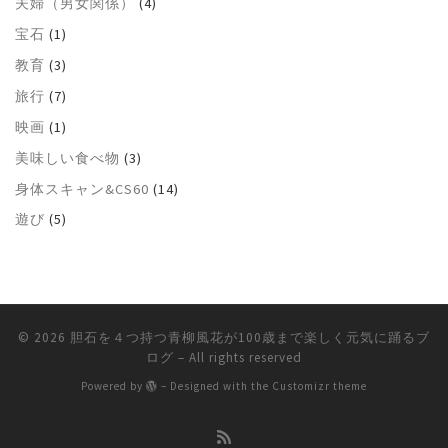
夫婦（男女関係）
(4)
宝石
(1)
教育
(3)
旅行
(7)
映画
(1)
美味しい食べ物
(3)
身体スキャン&CS60
(14)
遊び
(5)
© 2026
胆石を４つ持つ青柳風花が100歳まで楽しく元気に踊るブ
ログ
– All rights reserved
Powered by
– Designed with the
Customizr theme