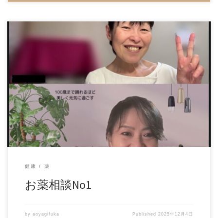
健康
薬
お薬相談No1
by
aoyagifuka
Published
2025年12月4日