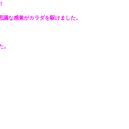
！
不思議な感覚がカラダを駆けました
。
た。