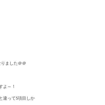
なりました＠＠
すよ～！
と違って5項目しか