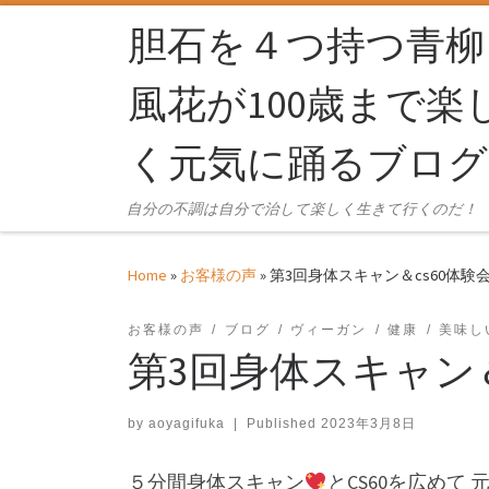
Skip to content
胆石を４つ持つ青柳
風花が100歳まで楽
く元気に踊るブログ
自分の不調は自分で治して楽しく生きて行くのだ！
Home
»
お客様の声
»
第3回身体スキャン＆cs60体験
お客様の声
ブログ
ヴィーガン
健康
美味し
第3回身体スキャン
by
aoyagifuka
|
Published
2023年3月8日
５分間身体スキャン
とCS60を広め