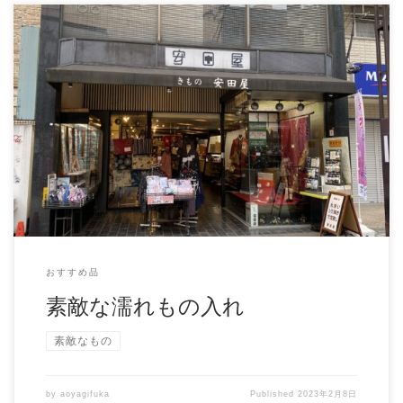
【北千住の安田屋さんで素敵な濡れもの入れに会う】 今
日は用 […]
おすすめ品
素敵な濡れもの入れ
素敵なもの
by
aoyagifuka
Published
2023年2月8日