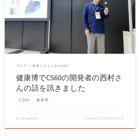
健康博でCS60の開発者の西村さんの話を訊きました 去る2
月10日は、東 […]
ブログ
身体スキャン&CS60
健康博でCS60の開発者の西村さ
んの話を訊きました
CS60
健康博
by
aoyagifuka
Published
2023年2月17日