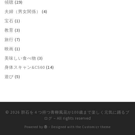
傾聴
(29)
夫婦（男女関係）
(4)
宝石
(1)
教育
(3)
旅行
(7)
映画
(1)
美味しい食べ物
(3)
身体スキャン&CS60
(14)
遊び
(5)
© 2026
胆石を４つ持つ青柳風花が100歳まで楽しく元気に踊るブ
ログ
– All rights reserved
Powered by
– Designed with the
Customizr theme