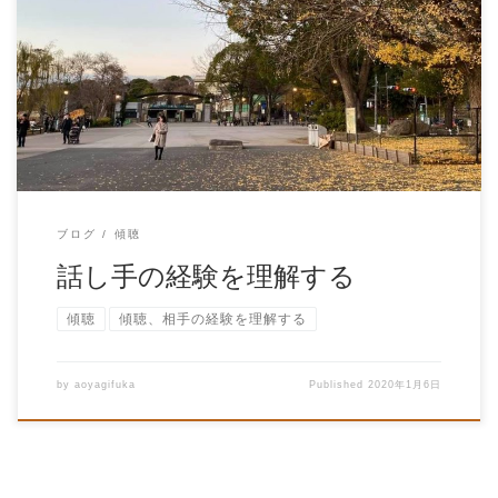
今回のテーマは、 話し手の経験を理解する、 です。 話し
手の事をできるだ […]
ブログ
傾聴
話し手の経験を理解する
傾聴
傾聴、相手の経験を理解する
by
aoyagifuka
Published
2020年1月6日