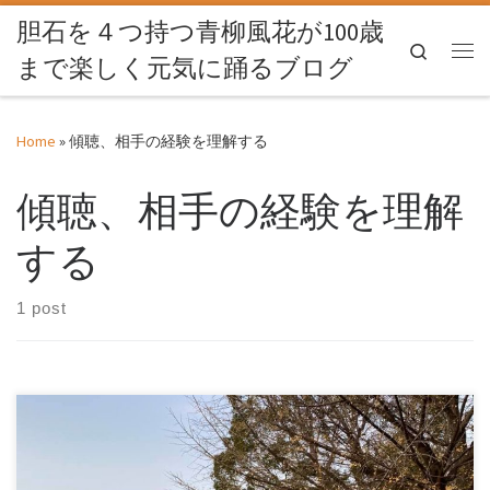
胆石を４つ持つ青柳風花が100歳
Skip to content
Search
まで楽しく元気に踊るブログ
Me
Home
»
傾聴、相手の経験を理解する
傾聴、相手の経験を理解
する
1 post