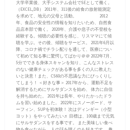
大学卒業後、大手システム会社でSEとして働く。
（EXCEL,DB） 2011年、311後の給食の放射能測定
を求めて、地元の父母と活動。 2012
年、食品の安全性の情報を知りたいため、自然食
品店本部で働く。 2020年、介護や息子の不登校を
経験する。傾聴の必要性を感じ、リスママにて傾
聴を学ぶ。その後、傾聴をサービス。 2021年6月以
降、コロナ禍でチラシ配りを通して、医療につい
て初めて知る事に驚愕してばかり＠＠ 2022年7月、
5分でできる身体スキャンを知り、こんなストレス
のない健康チェックがある事を多くの人に教えた
いと決意！また、CS60の不思議な力にびっくりし
てしまう！ ＜好きな事＞ 2017年から、運動不足を
解消するためにサルサダンスを始め、 体力に自信
を持ち始めた。 2021年は長年、やりたかったドラ
ムを習い始めました。 2022年にスノーボード、サ
ーフィン、SUPを初体験！ 次はディンギー（小型
ヨット）をやってみたい♬ 目標は、100歳まで元気
にサルサダンスをする事です。 また美味しい食べ
物を食べながら、人の話を聴くのも好きです。 趣