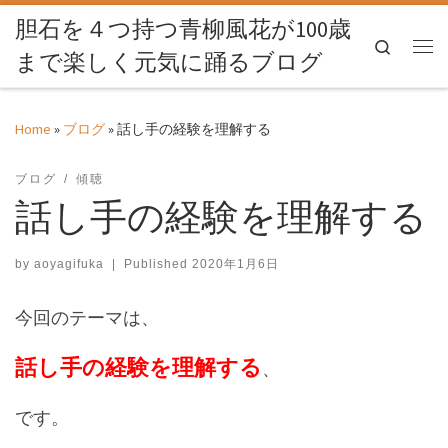
胆石を４つ持つ青柳風花が100歳
Skip to content
Search
まで楽しく元気に踊るブログ
Me
Home
»
ブログ
»
話し手の経験を理解する
ブログ
傾聴
話し手の経験を理解する
by
aoyagifuka
|
Published
2020年1月6日
今回のテーマは、
話し手の経験を理解する
、
です。