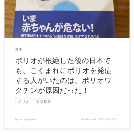
下の息子もプリオの予防接種を受けています。 も […]
健康
ポリオが根絶した後の日本で
も、ごくまれにポリオを発症
する人がいたのは、ポリオワ
クチンが原因だった！
ポリオ
予防接種
by
aoyagifuka
Published
2023年6月30日