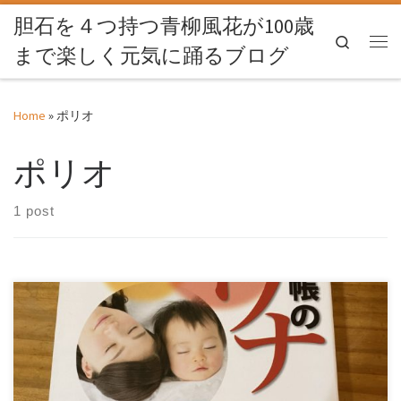
胆石を４つ持つ青柳風花が100歳
Skip to content
Search
まで楽しく元気に踊るブログ
Me
Home
»
ポリオ
ポリオ
1 post
私のこどもたちの母子手帳を久しぶりに覗いたら、上の娘も