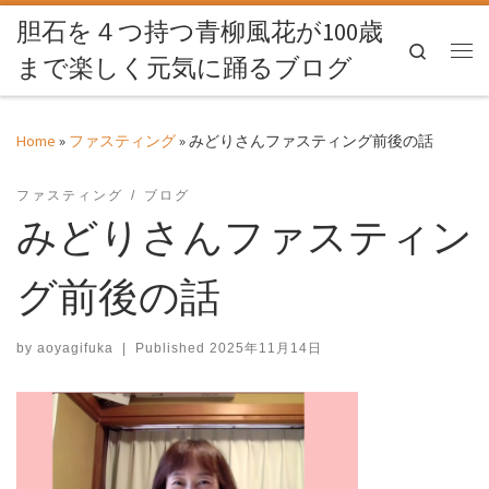
胆石を４つ持つ青柳風花が100歳
Skip to content
Search
まで楽しく元気に踊るブログ
Me
Home
»
ファスティング
»
みどりさんファスティング前後の話
ファスティング
ブログ
みどりさんファスティン
グ前後の話
by
aoyagifuka
|
Published
2025年11月14日