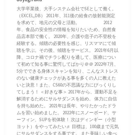
大学卒業後、大手システム会社でSEとして働く。
（EXCEL,DB） 2011年、311後の給食の放射能測定
を求めて、地元の父母と活動。 2012
年、食品の安全性の情報を知りたいため、自然食
品店本部で働く。 2020年、介護や息子の不登校を
経験する。傾聴の必要性を感じ、リスママにて傾
聴を学ぶ。その後、傾聴をサービス。 2021年6月以
降、コロナ禍でチラシ配りを通して、医療につい
て初めて知る事に驚愕してばかり＠＠ 2022年7月、
5分でできる身体スキャンを知り、こんなストレス
のない健康チェックがある事を多くの人に教えた
いと決意！また、CS60の不思議な力にびっくりし
てしまう！ ＜好きな事＞ 2017年から、運動不足を
解消するためにサルサダンスを始め、 体力に自信
を持ち始めた。 2021年は長年、やりたかったドラ
ムを習い始めました。 2022年にスノーボード、サ
ーフィン、SUPを初体験！ 次はディンギー（小型
ヨット）をやってみたい♬ 目標は、100歳まで元気
にサルサダンスをする事です。 また美味しい食べ