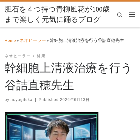
胆石を４つ持つ青柳風花が100歳
Skip to content
Search
まで楽しく元気に踊るブログ
Me
Home
»
ネオヒーラー
»
幹細胞上清液治療を行う谷詰直穂先生
ネオヒーラー
健康
幹細胞上清液治療を行う
谷詰直穂先生
by
aoyagifuka
|
Published
2026年6月13日