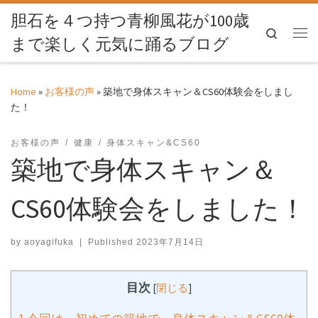
胆石を４つ持つ青柳風花が100歳
Skip to content
Search
まで楽しく元気に踊るブログ
Me
Home
»
お客様の声
»
築地で身体スキャン＆CS60体験会をしまし
た！
お客様の声
健康
身体スキャン&CS60
築地で身体スキャン＆
CS60体験会をしました！
by
aoyagifuka
|
Published
2023年7月14日
目次
[
閉じる
]