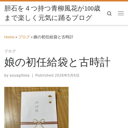
胆石を４つ持つ青柳風花が100歳
Skip to content
Search
まで楽しく元気に踊るブログ
Me
Home
»
ブログ
»
娘の初任給袋と古時計
ブログ
娘の初任給袋と古時計
by
aoyagifuka
|
Published
2026年5月6日