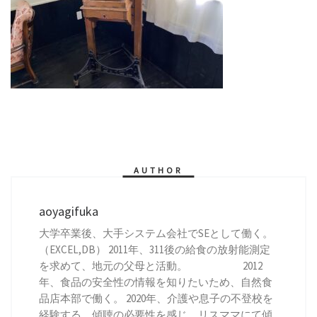
AUTHOR
aoyagifuka
大学卒業後、大手システム会社でSEとして働く。
（EXCEL,DB） 2011年、311後の給食の放射能測定
を求めて、地元の父母と活動。 2012
年、食品の安全性の情報を知りたいため、自然食
品店本部で働く。 2020年、介護や息子の不登校を
経験する。傾聴の必要性を感じ、リスママにて傾