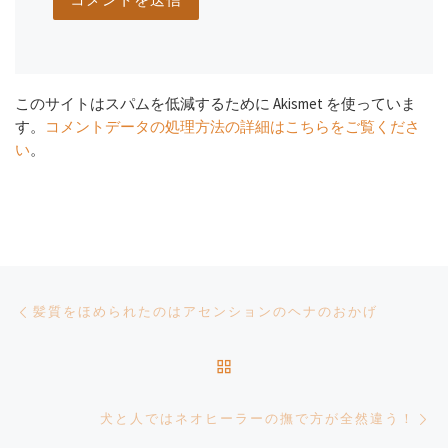
このサイトはスパムを低減するために Akismet を使っていま
す。
コメントデータの処理方法の詳細はこちらをご覧くださ
い
。
Post navigation
Previous post
髪質をほめられたのはアセンションのヘナのおかげ
BACK TO POST LIST
Ne
犬と人ではネオヒーラーの撫で方が全然違う！