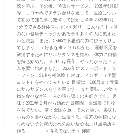
聴を学ぶ。その後、傾聴をサービス。 2021年6月以
降、コロナ禍でチラシ配りを通して、医療につい
て初めて知る事に驚愕してばかり＠＠ 2022年7月、
5分でできる身体スキャンを知り、こんなストレス
のない健康チェックがある事を多くの人に教えた
いと決意！また、CS60の不思議な力にびっくりし
てしまう！ ＜好きな事＞ 2017年から、運動不足を
解消するためにサルサダンスを始め、 体力に自信
を持ち始めた。 2021年は長年、やりたかったドラ
ムを習い始めました。 2022年にスノーボード、サ
ーフィン、SUPを初体験！ 次はディンギー（小型
ヨット）をやってみたい♬ 目標は、100歳まで元気
にサルサダンスをする事です。 また美味しい食べ
物を食べながら、人の話を聴くのも好きです。 趣
味：2021年２月から始めた貸農園。自然農で作物
を育てたい。 夢：全国を旅して人と会い、美味し
いものを食べながら、生活する。従来の学校にな
じめない子と親のための緩い居心地より居場所を
作る。 ＜得意でない事＞ 掃除