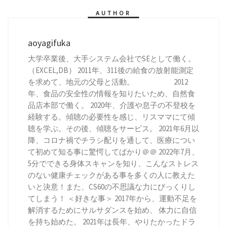
AUTHOR
aoyagifuka
大学卒業後、大手システム会社でSEとして働く。
（EXCEL,DB） 2011年、311後の給食の放射能測定
を求めて、地元の父母と活動。 2012
年、食品の安全性の情報を知りたいため、自然食
品店本部で働く。 2020年、介護や息子の不登校を
経験する。傾聴の必要性を感じ、リスママにて傾
聴を学ぶ。その後、傾聴をサービス。 2021年6月以
降、コロナ禍でチラシ配りを通して、医療につい
て初めて知る事に驚愕してばかり＠＠ 2022年7月、
5分でできる身体スキャンを知り、こんなストレス
のない健康チェックがある事を多くの人に教えた
いと決意！また、CS60の不思議な力にびっくりし
てしまう！ ＜好きな事＞ 2017年から、運動不足を
解消するためにサルサダンスを始め、 体力に自信
を持ち始めた。 2021年は長年、やりたかったドラ