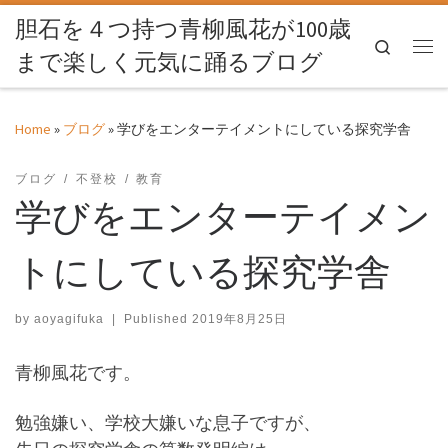
胆石を４つ持つ青柳風花が100歳
Skip to content
Search
まで楽しく元気に踊るブログ
Me
Home
»
ブログ
»
学びをエンターテイメントにしている探究学舎
ブログ
不登校
教育
学びをエンターテイメン
トにしている探究学舎
by
aoyagifuka
|
Published
2019年8月25日
青柳風花です。
勉強嫌い、学校大嫌いな息子ですが、