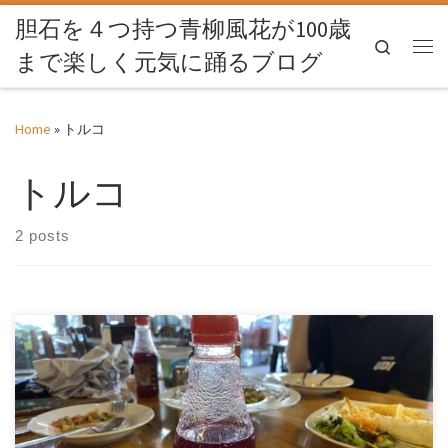
胆石を４つ持つ青柳風花が100歳
Skip to content
Search
まで楽しく元気に踊るブログ
Me
Home
»
トルコ
トルコ
2 posts