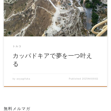
カッパドキアで夢を一つ叶える 青柳風花です。 去年から気
球に 乗りたいと思っていたけど 日本では叶わ […]
トルコ
カッパドキアで夢を一つ叶え
る
by
aoyagifuka
Published
2025年8月8日
無料メルマガ