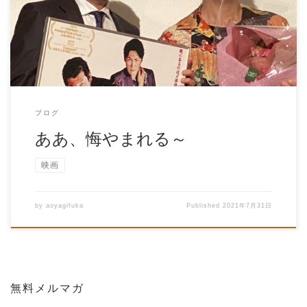
のFB記事を見て 「これ、見たい […]
ブログ
ああ、悔やまれる～
映画
by
aoyagifuka
Published
2021年7月31日
無料メルマガ