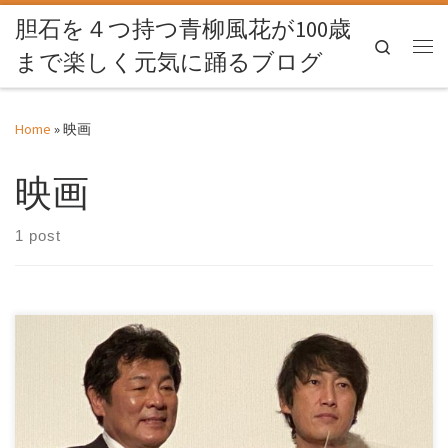
胆石を４つ持つ青柳風花が100歳
Skip to content
Search
まで楽しく元気に踊るブログ
Me
Home
»
映画
映画
1 post
とっても悔やまれる思いをした！ 先日、メルマガ読者の方