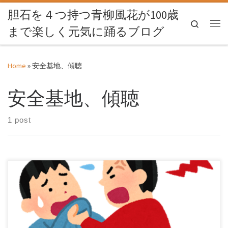
胆石を４つ持つ青柳風花が100歳
Skip to content
Search
まで楽しく元気に踊るブログ
Me
Home
»
安全基地、傾聴
安全基地、傾聴
1 post
フリースクールが安全基地だった子の話を聞いた 今回は、