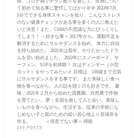
降、コロナ禍でチラシ配りを通して、医療につい
て初めて知る事に驚愕してばかり＠＠ 2022年7月、
5分でできる身体スキャンを知り、こんなストレス
のない健康チェックがある事を多くの人に教えた
いと決意！また、CS60の不思議な力にびっくりし
てしまう！ ＜好きな事＞ 2017年から、運動不足を
解消するためにサルサダンスを始め、 体力に自信
を持ち始めた。 2021年は長年、やりたかったドラ
ムを習い始めました。 2022年にスノーボード、サ
ーフィン、SUPを初体験！ 次はディンギー（小型
ヨット）をやってみたい♬ 目標は、100歳まで元気
にサルサダンスをする事です。 また美味しい食べ
物を食べながら、人の話を聴くのも好きです。 趣
味：2021年２月から始めた貸農園。自然農で作物
を育てたい。 夢：全国を旅して人と会い、美味し
いものを食べながら、生活する。従来の学校にな
じめない子と親のための緩い居心地より居場所を
作る。 ＜得意でない事＞ 掃除
200 POSTS