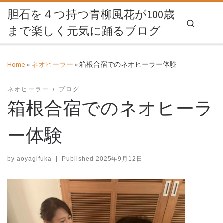
胆石を４つ持つ青柳風花が100歳
Skip to content
Search
まで楽しく元気に踊るブログ
Me
Home
»
ネオヒーラー
»
箱根合宿でのネオヒーラー体験
ネオヒーラー
ブログ
箱根合宿でのネオヒーラ
ー体験
by
aoyagifuka
|
Published
2025年9月12日